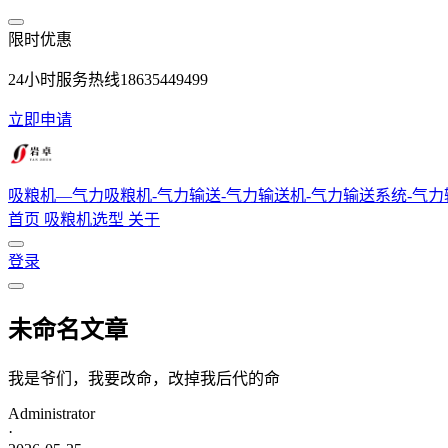
跳转到主要内容
限时优惠
24小时服务热线18635449499
立即申请
吸粮机—气力吸粮机-气力输送-气力输送机-气力输送系统-气
首页
吸粮机选型
关于
登录
未命名文章
我是爷们，我要改命，改掉我后代的命
Administrator
·