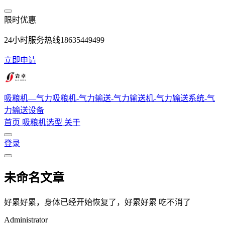
跳转到主要内容
限时优惠
24小时服务热线18635449499
立即申请
吸粮机—气力吸粮机-气力输送-气力输送机-气力输送系统-气
力输送设备
首页
吸粮机选型
关于
登录
未命名文章
好累好累，身体已经开始恢复了，好累好累 吃不消了
Administrator