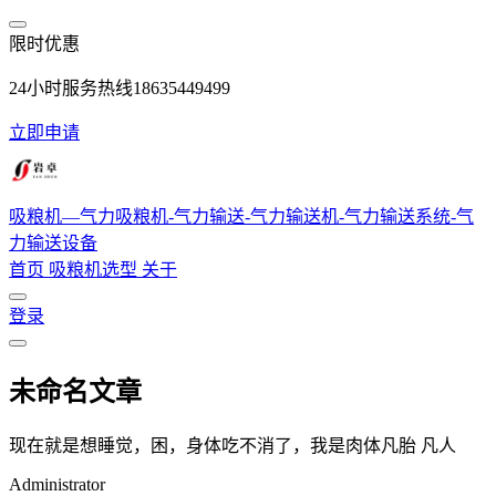
跳转到主要内容
限时优惠
24小时服务热线18635449499
立即申请
吸粮机—气力吸粮机-气力输送-气力输送机-气力输送系统-气
力输送设备
首页
吸粮机选型
关于
登录
未命名文章
现在就是想睡觉，困，身体吃不消了，我是肉体凡胎 凡人
Administrator