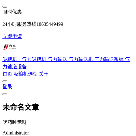
跳转到主要内容
限时优惠
24小时服务热线18635449499
立即申请
吸粮机—气力吸粮机-气力输送-气力输送机-气力输送系统-气
力输送设备
首页
吸粮机选型
关于
登录
未命名文章
吃药睡觉呀
Administrator